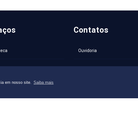
aços
Contatos
teca
Ouvidoria
 Núcleo de Assuntos
acionais
cia em nosso site.
Saiba mais
nia Institucional
ogo de Laboratórios