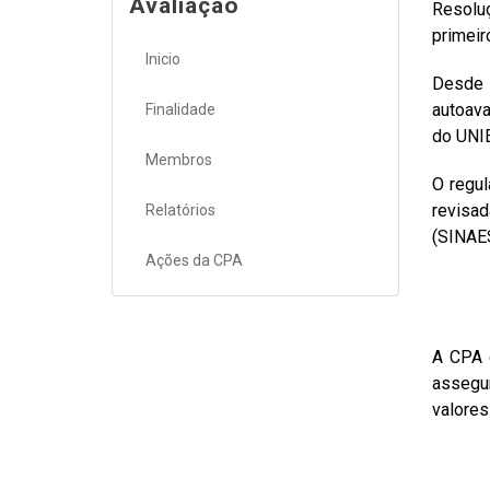
Avaliação
Resolu
primeir
Inicio
Desde 
autoava
Finalidade
do UNI
Membros
O regul
revisa
Relatórios
(SINAES
Ações da CPA
A CPA 
assegur
valores