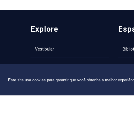
Explore
Esp
Vestibular
Biblio
Programa de Bolsas de Estudo
NAI –
Intern
Este site usa cookies para garantir que você obtenha a melhor experiên
Editais
Capela
Calendário Acadêmico 2026/1
Catál
Consulta Pública - Diplomas