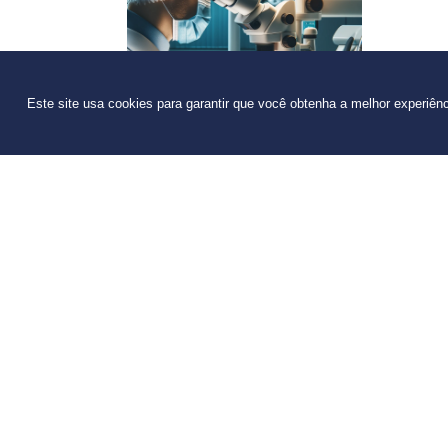
Este site usa cookies para garantir que você obtenha a melhor experiên
Especialização em
Endodontia
Explore
Esp
Vestibular
Bibliote
Programa de Bolsas de Estudo
NAI – Nú
Editais
Capelani
Calendário Acadêmico 2026/1
Catálogo