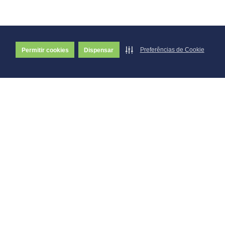
Preferências de Cookie
Permitir cookies
Dispensar
Av. Brasil, Nº 1000
Bairro Covoá - Goianésia/GO
76.385-608