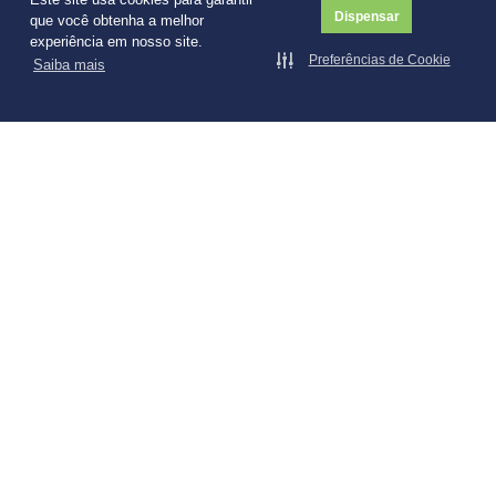
Dispensar
que você obtenha a melhor
Proteção Contra Incêndios e Explosões
experiência em nosso site.
Preferências de Cookie
Saiba mais
60h
Gerência de Riscos
60h
Psicologia na Engenharia de Segurança, Comunicação e
Treinamento
15h
Administração Aplicada à Engenharia de Segurança
30h
O Ambiente e as Doenças do Trabalho