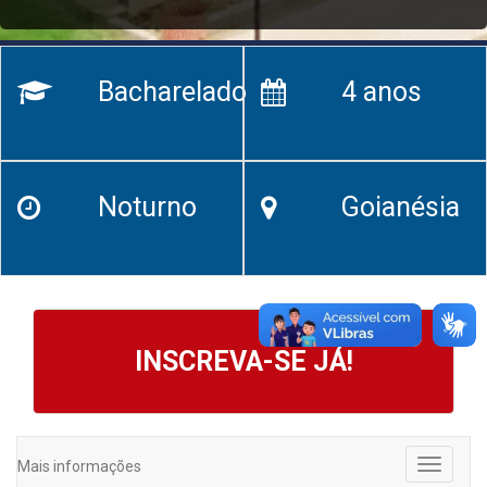
Bacharelado
4 anos
Noturno
Goianésia
INSCREVA-SE JÁ!
Mais informações
Toggle