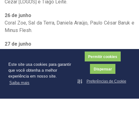
Cezar [LOGOS] e Tiago Leite.
26 de junho
Coral Zoe, Sal da Terra, Daniela Araújo, Paulo César Baruk e
Minus Flesh.
27 de junho
Tia Mori, Tigres de Bengala, Josimar Bianchi, VPC, Sal da
Permitir cookies
Terra e Betão Ribeiro.
Este site usa cookies para garantir
Dispensar
que você obtenha a melhor
experiência em nosso site.
Preferências de Cookie
Saiba mais
Explore
Vestibular
Programa de Bolsas de Estudo