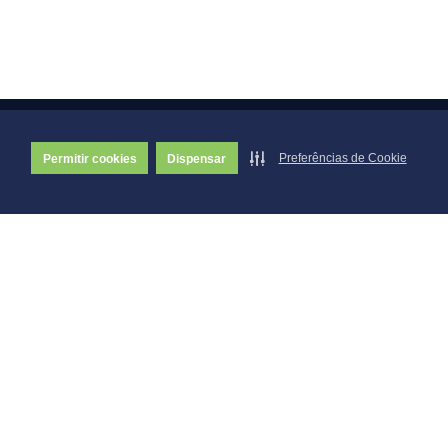
Preferências de Cookie
Permitir cookies
Dispensar
Av. Brasil, Nº 1000
Bairro Covoá - Goianésia/GO
76.385-608
(62) 3389-7350