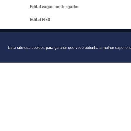
Edital vagas postergadas
Edital FIES
Explore
Esp
Este site usa cookies para garantir que você obtenha a melhor experiên
Vestibular
Bibliote
Programa de Bolsas de Estudo
NAI – Nú
Editais
Capelani
Calendário Acadêmico 2026/1
Catálogo
Consulta Pública - Diplomas
Portal de Periódicos
Balanço Social