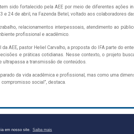
 sido fortalecido pela AEE por meio de diferentes ações inst
23 e 24 de abril, na Fazenda Betel, voltado aos colaboradores da
abalho, relacionamentos interpessoais, atendimento ao público
biente profissional e acadêmico.
 da AEE, pastor Heliel Carvalho, a proposta do IFA parte do en
cisões e práticas cotidianas. Nesse contexto, o projeto busca
ultrapassa a transmissão de conteúdos.
eparado da vida acadêmica e profissional, mas como uma dimen
 compromisso social”, destaca.
 Integração Fé e Aprendizagem
 identidade, recursos e poder de transformação”
cia em nosso site.
Saiba mais