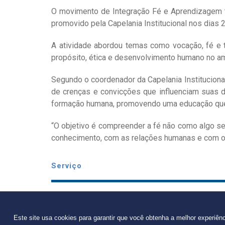
O movimento de Integração Fé e Aprendizagem tem
promovido pela Capelania Institucional nos dias 
A atividade abordou temas como vocação, fé e tr
propósito, ética e desenvolvimento humano no am
Segundo o coordenador da Capelania Institucional
de crenças e convicções que influenciam suas de
formação humana, promovendo uma educação que 
“O objetivo é compreender a fé não como algo s
conhecimento, com as relações humanas e com o
Serviço
Pré-evento – 4º Congresso Internacional de
Tema:
“Instituições educacionais confessionais:
Este site usa cookies para garantir que você obtenha a melhor experiên
Data:
13 de maio