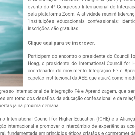
evento do 4º Congresso Internacional de Integra
pela plataforma Zoom. A atividade reunirá lideranç
“Instituições educacionais confessionais: iden
inscrições são gratuitas.
Clique aqui para se inscrever.
Participam do encontro o presidente do Council fo
Hoag, o presidente do International Council for 
coordenador do movimento Integração Fé e Aprend
capelão institucional da AEE, que atuará como medi
gresso Internacional de Integração Fé e Aprendizagem, que ser
s em torno dos desafios da educação confessional e da relação 
bertas já na próxima semana.
 International Council for Higher Education (ICHE) e a Alianç
ção internacional e promover o intercâmbio de experiências acad
al, fundamentada em princípios éticos cristãos e comprometida