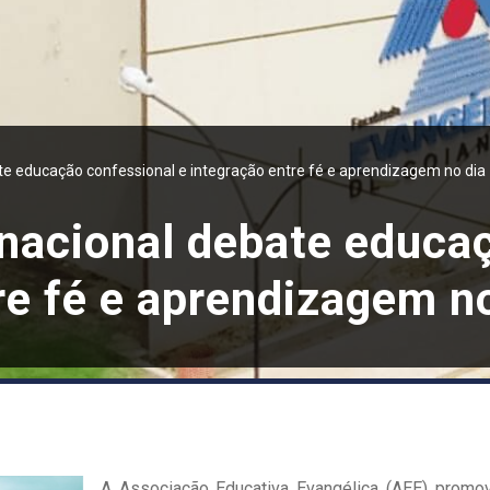
te educação confessional e integração entre fé e aprendizagem no dia
rnacional debate educa
re fé e aprendizagem n
A Associação Educativa Evangélica (AEE) promov