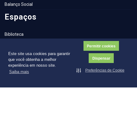
Balanço Social
Espaços
Biblioteca
NAI – Núcleo de Assuntos Internacionais
Permitir cookies
Este site usa cookies para garantir
Capelania Institucional
Dispensar
que você obtenha a melhor
experiência em nosso site.
Catálogo de Laboratórios
Preferências de Cookie
Saiba mais
Contatos
Ouvidoria